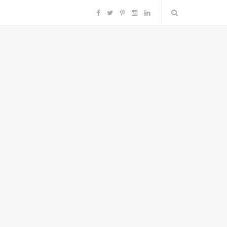
F
T
P
I
L
a
w
i
n
i
c
i
n
s
n
e
t
t
t
k
b
t
e
a
e
o
e
r
g
d
o
r
e
r
I
k
s
a
n
t
m