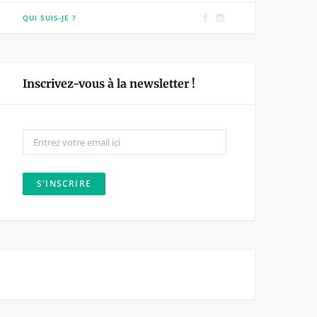
F
I
QUI SUIS-JE ?
a
n
c
s
e
t
Inscrivez-vous à la newsletter !
b
a
o
g
o
r
k
a
m