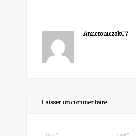
Annetomczak07
Laisser un commentaire
Nom
*
Email
*