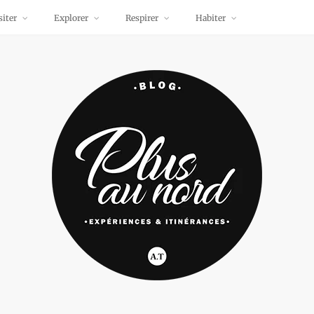
siter
Explorer
Respirer
Habiter