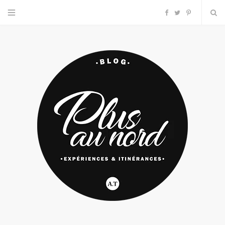
F
T
P
a
w
i
c
i
n
e
t
t
b
t
e
o
e
r
o
r
e
k
s
t