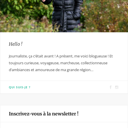
Hello !
Journaliste, ça c’était avant ! A présent, me voici blogueuse ! Et
toujours curieuse, voyageuse, marcheuse, collectionneuse
d’ambiances et amoureuse de ma grande région…
F
I
QUI SUIS-JE ?
a
n
c
s
e
t
Inscrivez-vous à la newsletter !
b
a
o
g