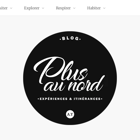
siter
Explorer
Respirer
Habiter