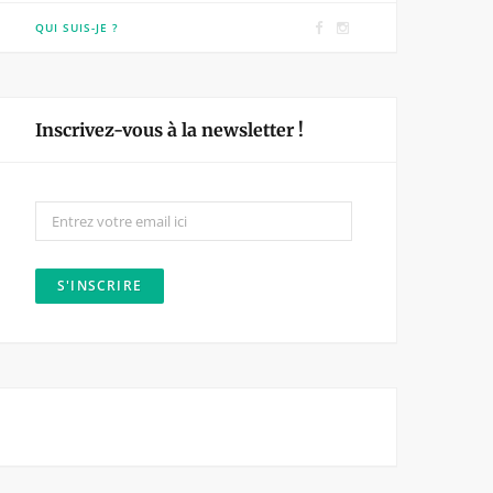
F
I
QUI SUIS-JE ?
a
n
c
s
e
t
Inscrivez-vous à la newsletter !
b
a
o
g
o
r
k
a
m