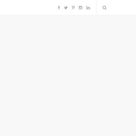
F
T
P
I
L
a
w
i
n
i
c
i
n
s
n
e
t
t
t
k
b
t
e
a
e
o
e
r
g
d
o
r
e
r
I
k
s
a
n
t
m