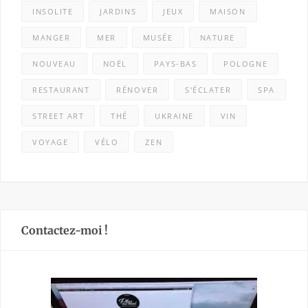
INSOLITE
JARDINS
JEUX
MAISON
MANGER
MER
MUSÉE
NATURE
NOUVEAU
NOËL
PAYS-BAS
POLOGNE
RESTAURANT
RÉNOVER
S'ÉCLATER
SPA
STREET ART
THÉ
UKRAINE
VIN
VOYAGE
VÉLO
ZEN
Contactez-moi !