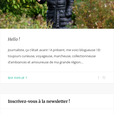
Hello !
Journaliste, ça c’était avant ! A présent, me voici blogueuse ! Et
toujours curieuse, voyageuse, marcheuse, collectionneuse
d’ambiances et amoureuse de ma grande région…
F
I
QUI SUIS-JE ?
a
n
c
s
e
t
Inscrivez-vous à la newsletter !
b
a
o
g