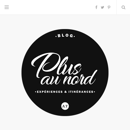
F
T
P
a
w
i
c
i
n
e
t
t
b
t
e
o
e
r
o
r
e
k
s
t