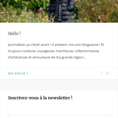
Hello !
Journaliste, ça c’était avant ! A présent, me voici blogueuse ! Et
toujours curieuse, voyageuse, marcheuse, collectionneuse
d’ambiances et amoureuse de ma grande région…
F
I
QUI SUIS-JE ?
a
n
c
s
e
t
Inscrivez-vous à la newsletter !
b
a
o
g
o
r