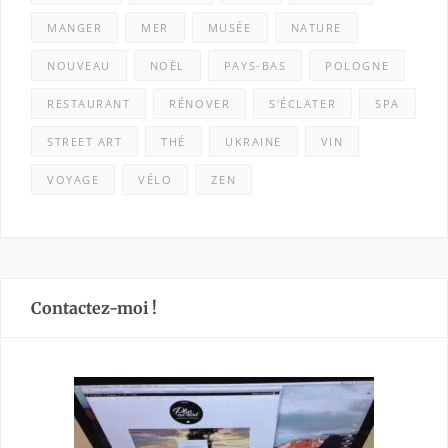
MANGER
MER
MUSÉE
NATURE
NOUVEAU
NOËL
PAYS-BAS
POLOGNE
RESTAURANT
RÉNOVER
S'ÉCLATER
SPA
STREET ART
THÉ
UKRAINE
VIN
VOYAGE
VÉLO
ZEN
Contactez-moi !