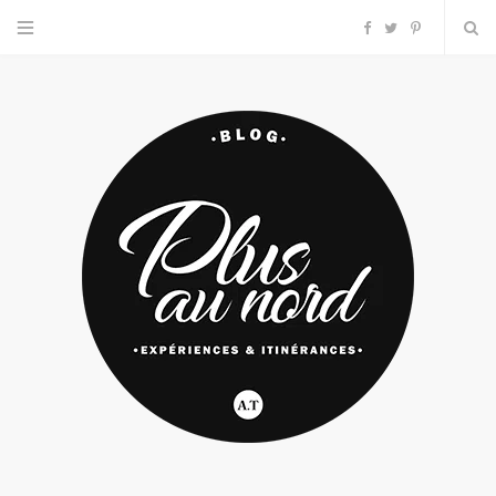
F
T
P
a
w
i
c
i
n
e
t
t
b
t
e
o
e
r
o
r
e
k
s
t