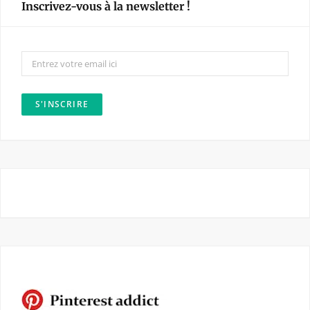
Inscrivez-vous à la newsletter !
b
a
o
g
o
r
k
a
m