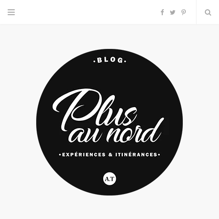
F
T
P
a
w
i
c
i
n
e
t
t
b
t
e
o
e
r
o
r
e
k
s
t