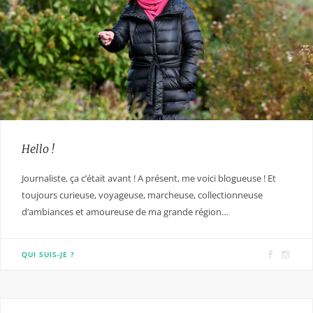
Hello !
Journaliste, ça c’était avant ! A présent, me voici blogueuse ! Et
toujours curieuse, voyageuse, marcheuse, collectionneuse
d’ambiances et amoureuse de ma grande région…
F
I
QUI SUIS-JE ?
a
n
c
s
e
t