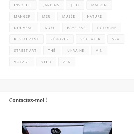
INSOLITE
JARDINS
JEUX
MAISON
MANGER
MER
MUSÉE
NATURE
NOUVEAU
NOËL
PAYS-BAS
POLOGNE
RESTAURANT
RÉNOVER
S'ÉCLATER
SPA
STREET ART
THÉ
UKRAINE
VIN
VOYAGE
VÉLO
ZEN
Contactez-moi !