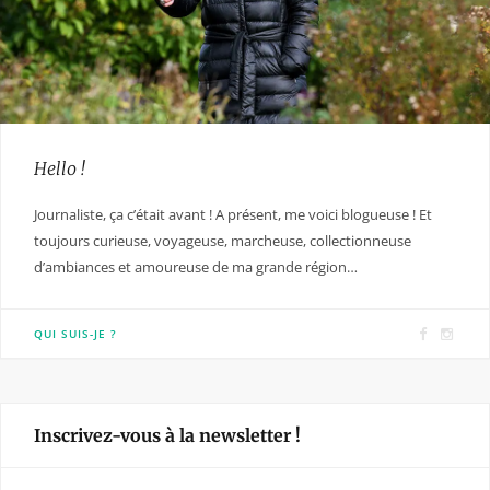
Hello !
Journaliste, ça c’était avant ! A présent, me voici blogueuse ! Et
toujours curieuse, voyageuse, marcheuse, collectionneuse
d’ambiances et amoureuse de ma grande région…
F
I
QUI SUIS-JE ?
a
n
c
s
e
t
Inscrivez-vous à la newsletter !
b
a
o
g