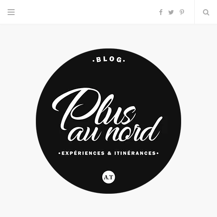
F
T
P
a
w
i
c
i
n
e
t
t
b
t
e
o
e
r
o
r
e
k
s
t