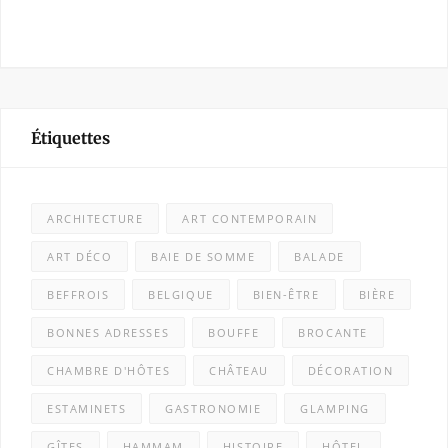
Étiquettes
ARCHITECTURE
ART CONTEMPORAIN
ART DÉCO
BAIE DE SOMME
BALADE
BEFFROIS
BELGIQUE
BIEN-ÊTRE
BIÈRE
BONNES ADRESSES
BOUFFE
BROCANTE
CHAMBRE D'HÔTES
CHÂTEAU
DÉCORATION
ESTAMINETS
GASTRONOMIE
GLAMPING
GÎTES
HAMMAM
HISTOIRE
HÔTEL