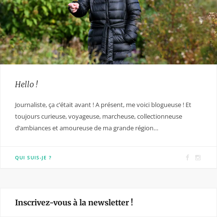
Hello !
Journaliste, ça c’était avant ! A présent, me voici blogueuse ! Et
toujours curieuse, voyageuse, marcheuse, collectionneuse
d’ambiances et amoureuse de ma grande région…
F
I
QUI SUIS-JE ?
a
n
c
s
e
t
Inscrivez-vous à la newsletter !
b
a