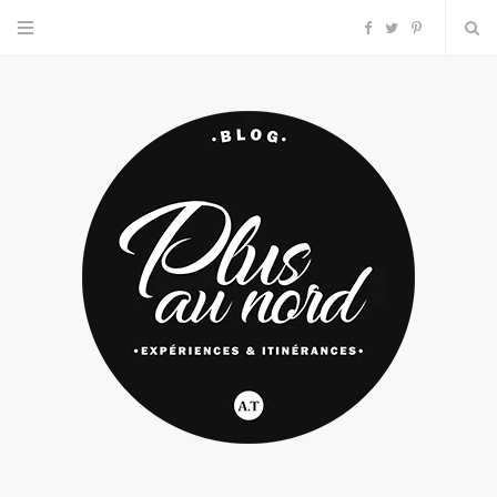
F
T
P
a
w
i
c
i
n
e
t
t
b
t
e
o
e
r
o
r
e
k
s
t