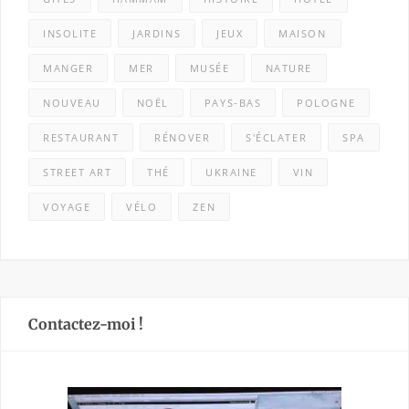
INSOLITE
JARDINS
JEUX
MAISON
MANGER
MER
MUSÉE
NATURE
NOUVEAU
NOËL
PAYS-BAS
POLOGNE
RESTAURANT
RÉNOVER
S'ÉCLATER
SPA
STREET ART
THÉ
UKRAINE
VIN
VOYAGE
VÉLO
ZEN
Contactez-moi !