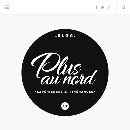
F
T
P
a
w
i
c
i
n
e
t
t
b
t
e
o
e
r
o
r
e
k
s
t