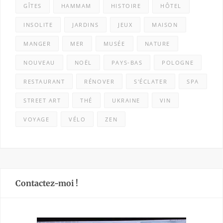
GÎTES
HAMMAM
HISTOIRE
HÔTEL
INSOLITE
JARDINS
JEUX
MAISON
MANGER
MER
MUSÉE
NATURE
NOUVEAU
NOËL
PAYS-BAS
POLOGNE
RESTAURANT
RÉNOVER
S'ÉCLATER
SPA
STREET ART
THÉ
UKRAINE
VIN
VOYAGE
VÉLO
ZEN
Contactez-moi !