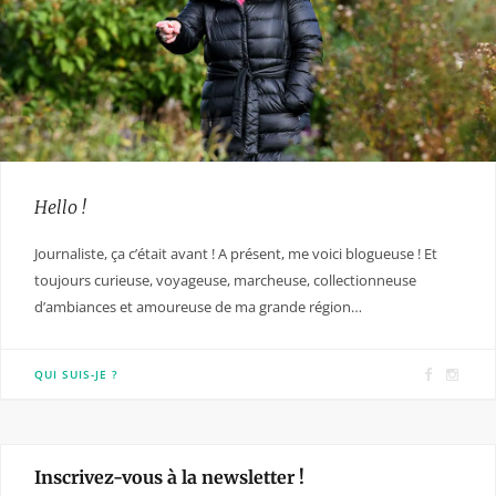
Hello !
Journaliste, ça c’était avant ! A présent, me voici blogueuse ! Et
toujours curieuse, voyageuse, marcheuse, collectionneuse
d’ambiances et amoureuse de ma grande région…
F
I
QUI SUIS-JE ?
a
n
c
s
e
t
Inscrivez-vous à la newsletter !
b
a