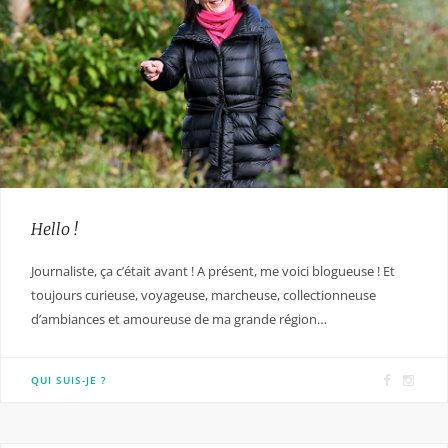
Hello !
Journaliste, ça c’était avant ! A présent, me voici blogueuse ! Et
toujours curieuse, voyageuse, marcheuse, collectionneuse
d’ambiances et amoureuse de ma grande région…
F
I
QUI SUIS-JE ?
a
n
c
s