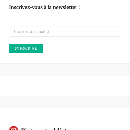
e
t
Inscrivez-vous à la newsletter !
b
a
o
g
o
r
k
a
m