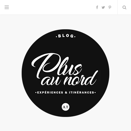
F
T
P
a
w
i
c
i
n
e
t
t
b
t
e
o
e
r
o
r
e
k
s
t