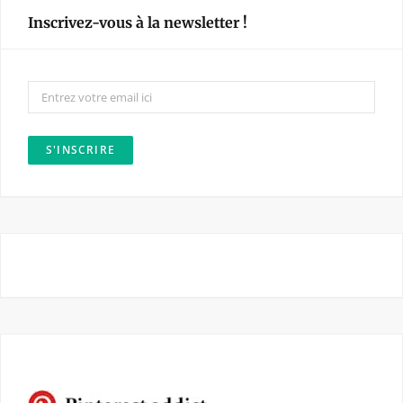
e
t
Inscrivez-vous à la newsletter !
b
a
o
g
o
r
k
a
m