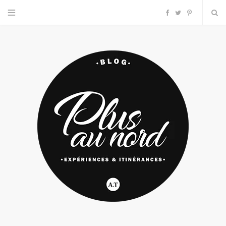
F
T
P
a
w
i
c
i
n
e
t
t
b
t
e
o
e
r
o
r
e
k
s
t