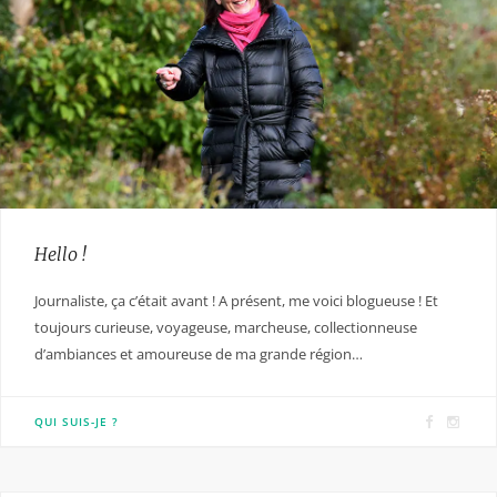
Hello !
Journaliste, ça c’était avant ! A présent, me voici blogueuse ! Et
toujours curieuse, voyageuse, marcheuse, collectionneuse
d’ambiances et amoureuse de ma grande région…
F
I
QUI SUIS-JE ?
a
n
c
s