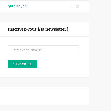
F
I
QUI SUIS-JE ?
a
n
c
s
e
t
Inscrivez-vous à la newsletter !
b
a
o
g
o
r
k
a
m