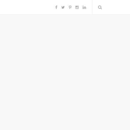
F
T
P
I
L
a
w
i
n
i
c
i
n
s
n
e
t
t
t
k
b
t
e
a
e
o
e
r
g
d
o
r
e
r
I
k
s
a
n
t
m