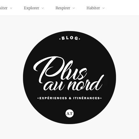
siter
Explorer
Respirer
Habiter