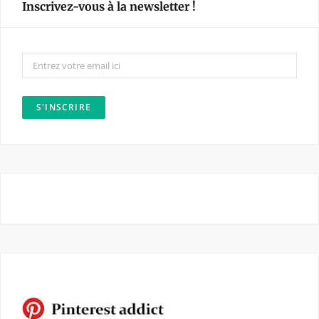
Inscrivez-vous à la newsletter !
b
a
o
g
o
r
k
a
m