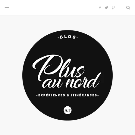
F
T
P
a
w
i
c
i
n
e
t
t
b
t
e
o
e
r
o
r
e
k
s
t