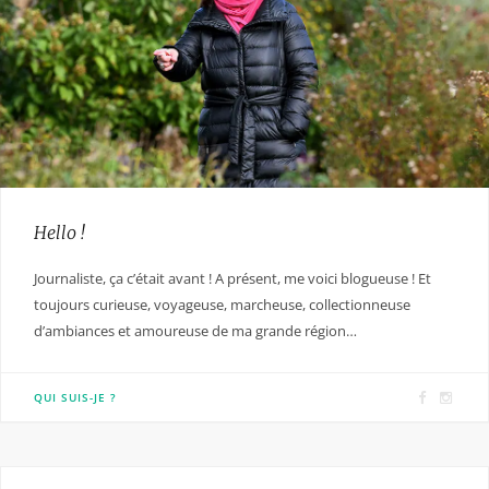
Hello !
Journaliste, ça c’était avant ! A présent, me voici blogueuse ! Et
toujours curieuse, voyageuse, marcheuse, collectionneuse
d’ambiances et amoureuse de ma grande région…
F
I
QUI SUIS-JE ?
a
n
c
s
e
t