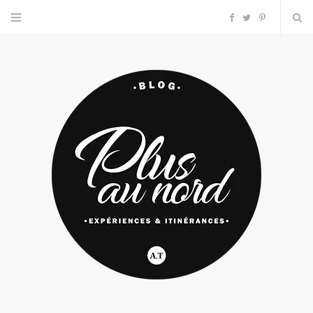
F
T
P
a
w
i
c
i
n
e
t
t
b
t
e
o
e
r
o
r
e
k
s
t