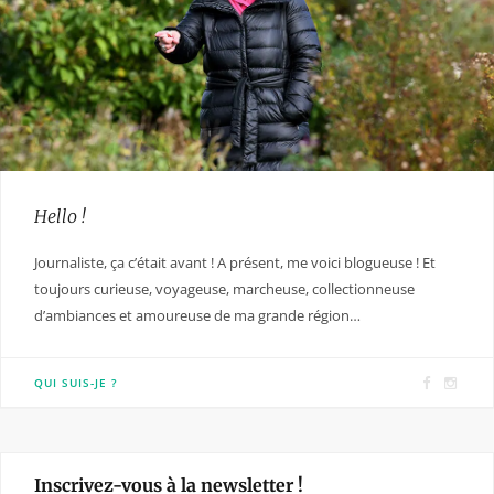
Hello !
Journaliste, ça c’était avant ! A présent, me voici blogueuse ! Et
toujours curieuse, voyageuse, marcheuse, collectionneuse
d’ambiances et amoureuse de ma grande région…
F
I
QUI SUIS-JE ?
a
n
c
s
e
t
Inscrivez-vous à la newsletter !