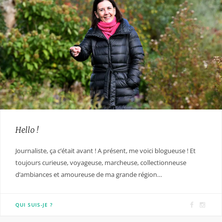
Hello !
Journaliste, ça c’était avant ! A présent, me voici blogueuse ! Et
toujours curieuse, voyageuse, marcheuse, collectionneuse
d’ambiances et amoureuse de ma grande région…
F
I
QUI SUIS-JE ?
a
n