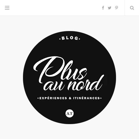
F
T
P
a
w
i
c
i
n
e
t
t
b
t
e
o
e
r
o
r
e
k
s
t