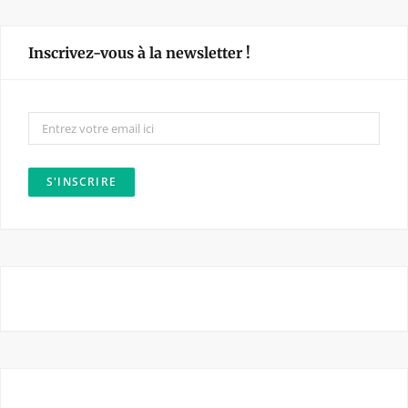
c
s
e
t
Inscrivez-vous à la newsletter !
b
a
o
g
o
r
k
a
m