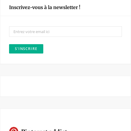
e
t
Inscrivez-vous à la newsletter !
b
a
o
g
o
r
k
a
m