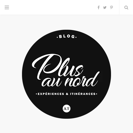
F
T
P
a
w
i
c
i
n
e
t
t
b
t
e
o
e
r
o
r
e
k
s
t