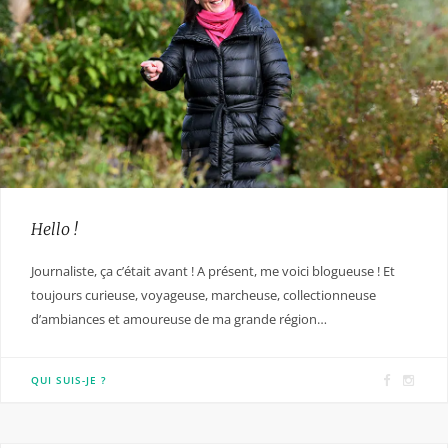
Hello !
Journaliste, ça c’était avant ! A présent, me voici blogueuse ! Et
toujours curieuse, voyageuse, marcheuse, collectionneuse
d’ambiances et amoureuse de ma grande région…
F
I
QUI SUIS-JE ?
a
n
c
s