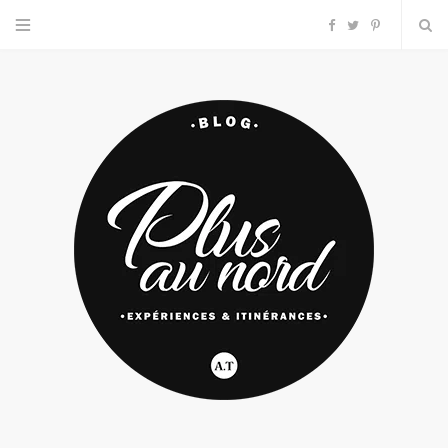
F
T
P
a
w
i
c
i
n
e
t
t
b
t
e
o
e
r
o
r
e
k
s
t