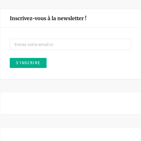
c
s
e
t
Inscrivez-vous à la newsletter !
b
a
o
g
o
r
k
a
m