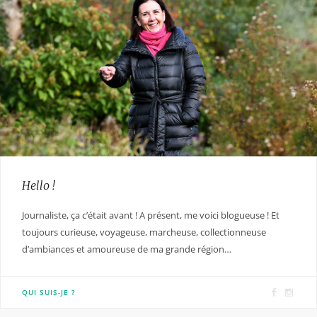
Hello !
Journaliste, ça c’était avant ! A présent, me voici blogueuse ! Et
toujours curieuse, voyageuse, marcheuse, collectionneuse
d’ambiances et amoureuse de ma grande région…
F
I
QUI SUIS-JE ?
a
n