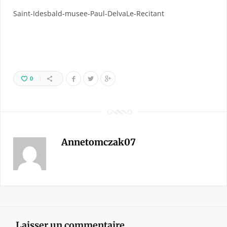
Saint-Idesbald-musee-Paul-DelvaLe-Recitant
0
Annetomczak07
Laisser un commentaire