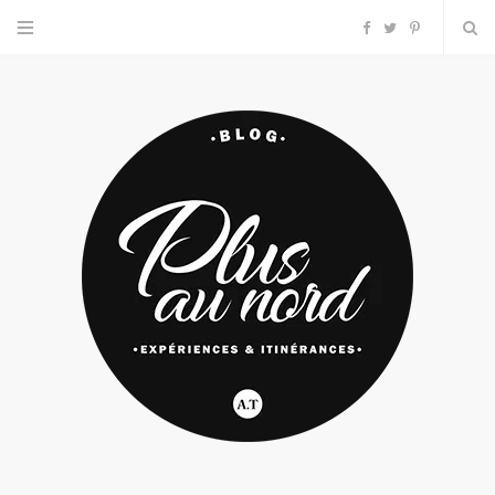
F
T
P
a
w
i
c
i
n
e
t
t
b
t
e
o
e
r
o
r
e
k
s
t