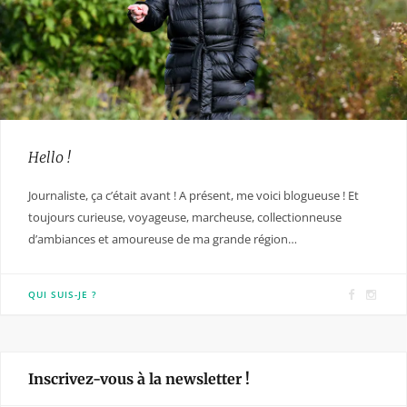
Hello !
Journaliste, ça c’était avant ! A présent, me voici blogueuse ! Et
toujours curieuse, voyageuse, marcheuse, collectionneuse
d’ambiances et amoureuse de ma grande région…
F
I
QUI SUIS-JE ?
a
n
c
s
e
t
Inscrivez-vous à la newsletter !
b
a