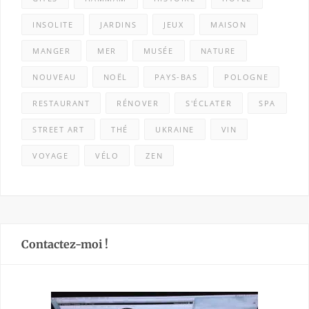
INSOLITE
JARDINS
JEUX
MAISON
MANGER
MER
MUSÉE
NATURE
NOUVEAU
NOËL
PAYS-BAS
POLOGNE
RESTAURANT
RÉNOVER
S'ÉCLATER
SPA
STREET ART
THÉ
UKRAINE
VIN
VOYAGE
VÉLO
ZEN
Contactez-moi !