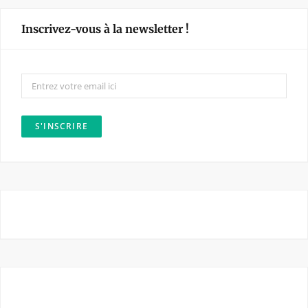
e
t
Inscrivez-vous à la newsletter !
b
a
o
g
o
r
k
a
m