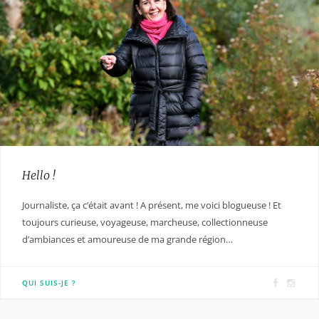
Hello !
Journaliste, ça c’était avant ! A présent, me voici blogueuse ! Et
toujours curieuse, voyageuse, marcheuse, collectionneuse
d’ambiances et amoureuse de ma grande région…
F
I
QUI SUIS-JE ?
a
n
c
s