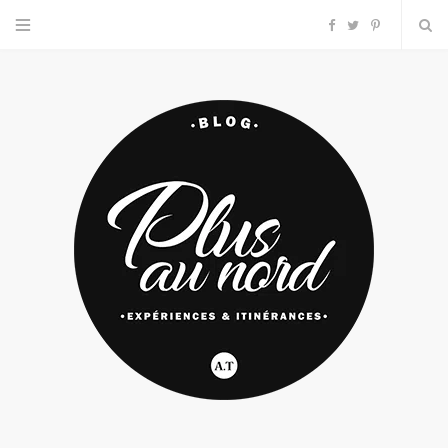
F
T
P
a
w
i
c
i
n
e
t
t
b
t
e
o
e
r
o
r
e
k
s
t