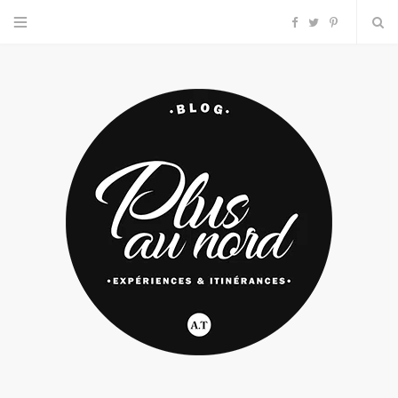
F
T
P
a
w
i
c
i
n
e
t
t
b
t
e
o
e
r
o
r
e
k
s
t