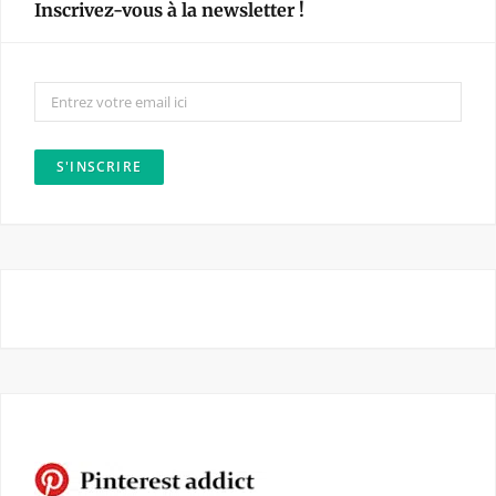
Inscrivez-vous à la newsletter !
b
a
o
g
o
r
k
a
m