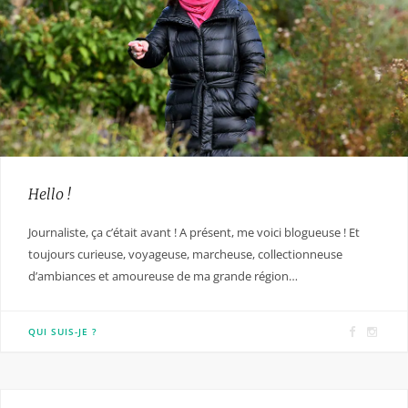
Hello !
Journaliste, ça c’était avant ! A présent, me voici blogueuse ! Et
toujours curieuse, voyageuse, marcheuse, collectionneuse
d’ambiances et amoureuse de ma grande région…
F
I
QUI SUIS-JE ?
a
n
c
s
e
t