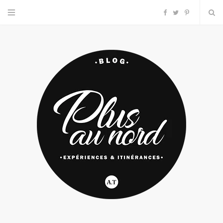
F
T
P
a
w
i
c
i
n
e
t
t
b
t
e
o
e
r
o
r
e
k
s
t