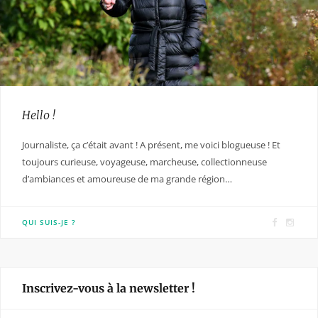
Hello !
Journaliste, ça c’était avant ! A présent, me voici blogueuse ! Et
toujours curieuse, voyageuse, marcheuse, collectionneuse
d’ambiances et amoureuse de ma grande région…
F
I
QUI SUIS-JE ?
a
n
c
s
e
t
Inscrivez-vous à la newsletter !
b
a
o
g