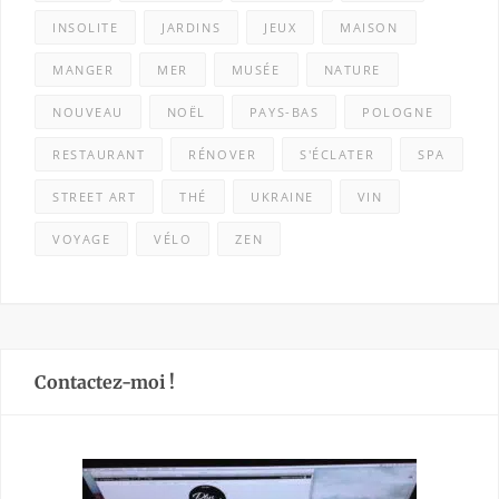
INSOLITE
JARDINS
JEUX
MAISON
MANGER
MER
MUSÉE
NATURE
NOUVEAU
NOËL
PAYS-BAS
POLOGNE
RESTAURANT
RÉNOVER
S'ÉCLATER
SPA
STREET ART
THÉ
UKRAINE
VIN
VOYAGE
VÉLO
ZEN
Contactez-moi !