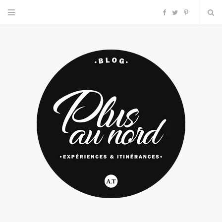
F
T
P
a
w
i
c
i
n
e
t
t
b
t
e
o
e
r
o
r
e
k
s
t