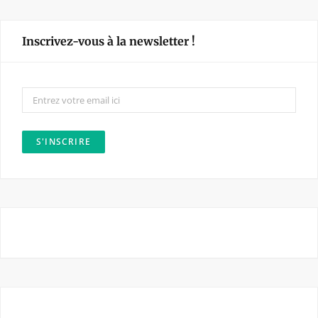
c
s
e
t
Inscrivez-vous à la newsletter !
b
a
o
g
o
r
k
a
m