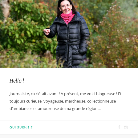
Hello !
Journaliste, ça c’était avant ! A présent, me voici blogueuse ! Et
toujours curieuse, voyageuse, marcheuse, collectionneuse
d’ambiances et amoureuse de ma grande région…
F
I
QUI SUIS-JE ?
a
n