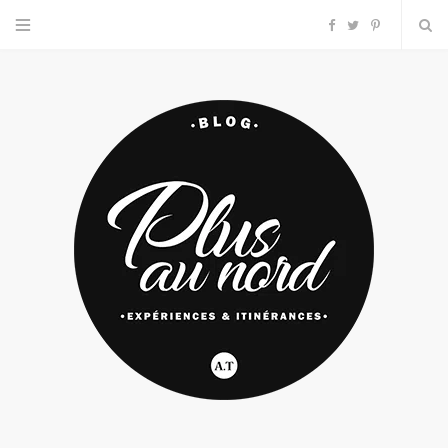
F
T
P
a
w
i
c
i
n
e
t
t
b
t
e
o
e
r
o
r
e
k
s
t