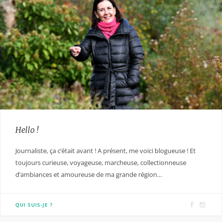
Hello !
Journaliste, ça c’était avant ! A présent, me voici blogueuse ! Et
toujours curieuse, voyageuse, marcheuse, collectionneuse
d’ambiances et amoureuse de ma grande région…
F
I
QUI SUIS-JE ?
a
n