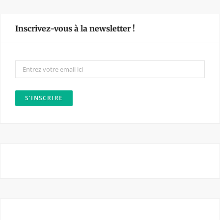
c
s
e
t
Inscrivez-vous à la newsletter !
b
a
o
g
o
r
k
a
m