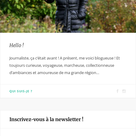
Hello !
Journaliste, ça c’était avant ! A présent, me voici blogueuse ! Et
toujours curieuse, voyageuse, marcheuse, collectionneuse
d’ambiances et amoureuse de ma grande région…
F
I
QUI SUIS-JE ?
a
n
c
s
e
t
Inscrivez-vous à la newsletter !
b
a
o
g