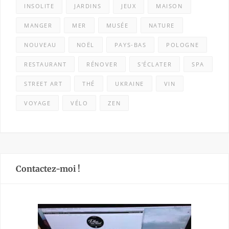
INSOLITE
JARDINS
JEUX
MAISON
MANGER
MER
MUSÉE
NATURE
NOUVEAU
NOËL
PAYS-BAS
POLOGNE
RESTAURANT
RÉNOVER
S'ÉCLATER
SPA
STREET ART
THÉ
UKRAINE
VIN
VOYAGE
VÉLO
ZEN
Contactez-moi !