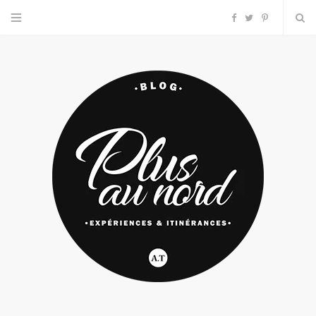
F
T
P
a
w
i
c
i
n
e
t
t
b
t
e
o
e
r
o
r
e
k
s
t