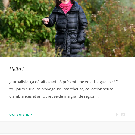
Hello !
Journaliste, ça c’était avant ! A présent, me voici blogueuse ! Et
toujours curieuse, voyageuse, marcheuse, collectionneuse
d’ambiances et amoureuse de ma grande région…
F
I
QUI SUIS-JE ?
a
n
c
s