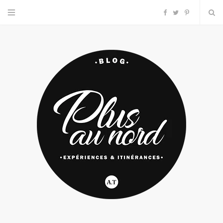
F
T
P
a
w
i
c
i
n
e
t
t
b
t
e
o
e
r
o
r
e
k
s
t