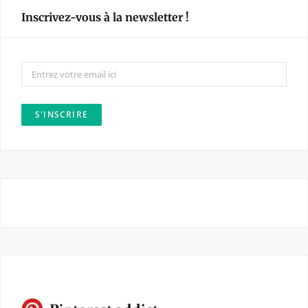
e
t
Inscrivez-vous à la newsletter !
b
a
o
g
o
r
k
a
m