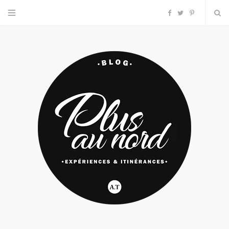
F
T
P
a
w
i
c
i
n
e
t
t
b
t
e
o
e
r
o
r
e
k
s
t