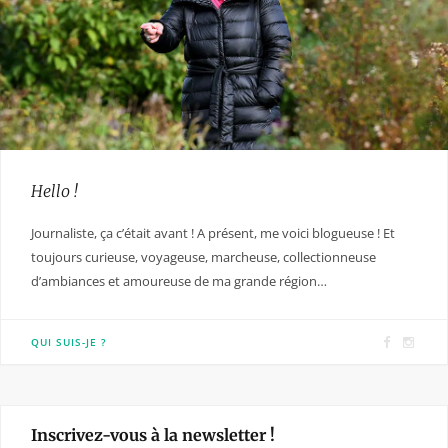
Hello !
Journaliste, ça c’était avant ! A présent, me voici blogueuse ! Et
toujours curieuse, voyageuse, marcheuse, collectionneuse
d’ambiances et amoureuse de ma grande région…
F
I
QUI SUIS-JE ?
a
n
c
s
e
t
Inscrivez-vous à la newsletter !
b
a