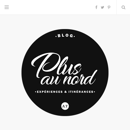
F
T
P
a
w
i
c
i
n
e
t
t
b
t
e
o
e
r
o
r
e
k
s
t