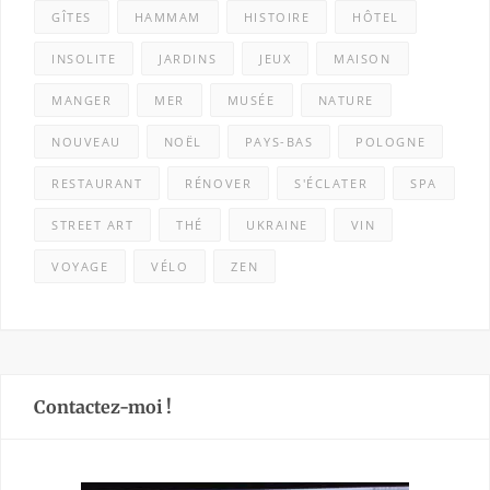
GÎTES
HAMMAM
HISTOIRE
HÔTEL
INSOLITE
JARDINS
JEUX
MAISON
MANGER
MER
MUSÉE
NATURE
NOUVEAU
NOËL
PAYS-BAS
POLOGNE
RESTAURANT
RÉNOVER
S'ÉCLATER
SPA
STREET ART
THÉ
UKRAINE
VIN
VOYAGE
VÉLO
ZEN
Contactez-moi !