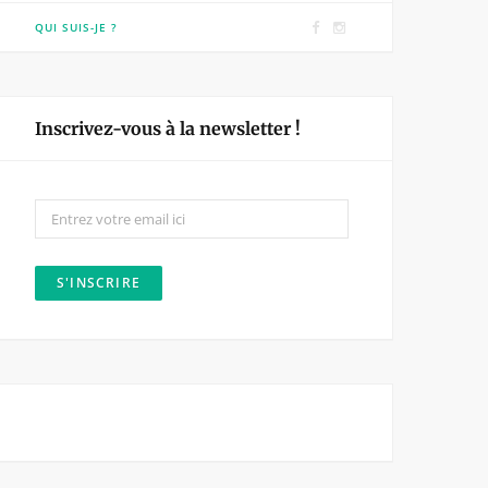
F
I
QUI SUIS-JE ?
a
n
c
s
e
t
Inscrivez-vous à la newsletter !
b
a
o
g
o
r
k
a
m