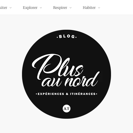
siter
Explorer
Respirer
Habiter