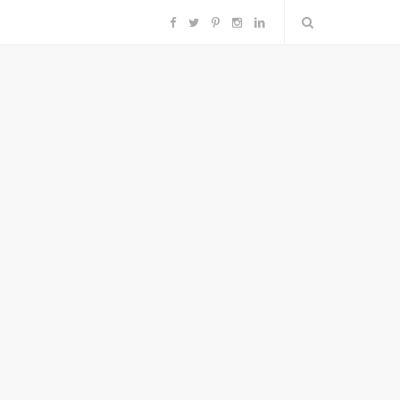
F
T
P
I
L
a
w
i
n
i
c
i
n
s
n
e
t
t
t
k
b
t
e
a
e
o
e
r
g
d
o
r
e
r
I
k
s
a
n
t
m