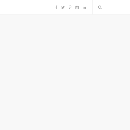
F
T
P
I
L
a
w
i
n
i
c
i
n
s
n
e
t
t
t
k
b
t
e
a
e
o
e
r
g
d
o
r
e
r
I
k
s
a
n
t
m