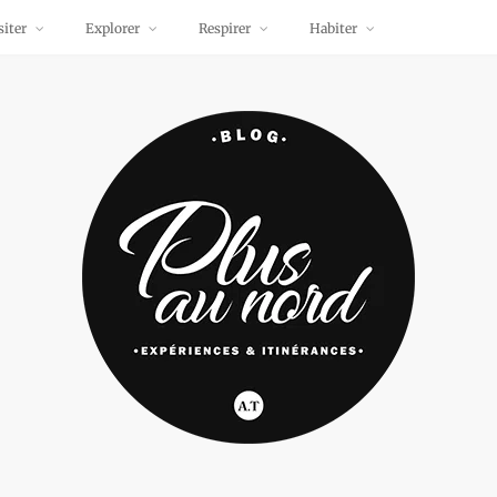
siter
Explorer
Respirer
Habiter