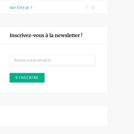
F
I
QUI SUIS-JE ?
a
n
c
s
e
t
Inscrivez-vous à la newsletter !
b
a
o
g
o
r
k
a
m