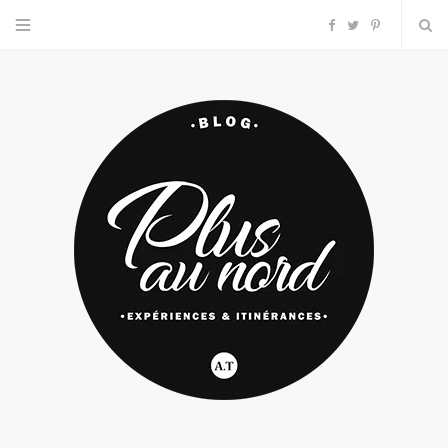
F
T
P
a
w
i
c
i
n
e
t
t
b
t
e
o
e
r
o
r
e
k
s
t