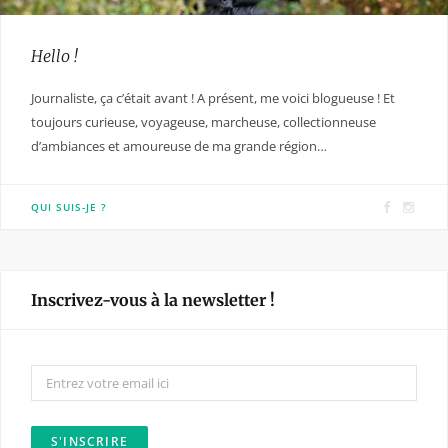
Hello !
Journaliste, ça c’était avant ! A présent, me voici blogueuse ! Et
toujours curieuse, voyageuse, marcheuse, collectionneuse
d’ambiances et amoureuse de ma grande région…
F
I
QUI SUIS-JE ?
a
n
c
s
e
t
Inscrivez-vous à la newsletter !
b
a
o
g
o
r
k
a
m