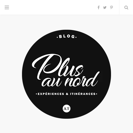
F
T
P
a
w
i
c
i
n
e
t
t
b
t
e
o
e
r
o
r
e
k
s
t