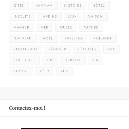
GÎTES
HAMMAM
HISTOIRE
HÔTEL
INSOLITE
JARDINS
JEUX
MAISON
MANGER
MER
MUSÉE
NATURE
NOUVEAU
NOËL
PAYS-BAS
POLOGNE
RESTAURANT
RÉNOVER
S'ÉCLATER
SPA
STREET ART
THÉ
UKRAINE
VIN
VOYAGE
VÉLO
ZEN
Contactez-moi !