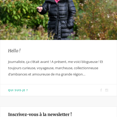
Hello !
Journaliste, ça c’était avant ! A présent, me voici blogueuse ! Et
toujours curieuse, voyageuse, marcheuse, collectionneuse
d’ambiances et amoureuse de ma grande région…
F
I
QUI SUIS-JE ?
a
n
c
s
e
t
Inscrivez-vous à la newsletter !
b
a