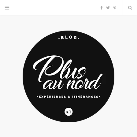
F
T
P
a
w
i
c
i
n
e
t
t
b
t
e
o
e
r
o
r
e
k
s
t