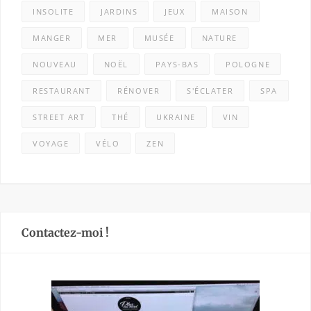
INSOLITE
JARDINS
JEUX
MAISON
MANGER
MER
MUSÉE
NATURE
NOUVEAU
NOËL
PAYS-BAS
POLOGNE
RESTAURANT
RÉNOVER
S'ÉCLATER
SPA
STREET ART
THÉ
UKRAINE
VIN
VOYAGE
VÉLO
ZEN
Contactez-moi !