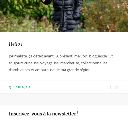
Hello !
Journaliste, ça c’était avant ! A présent, me voici blogueuse ! Et
toujours curieuse, voyageuse, marcheuse, collectionneuse
d’ambiances et amoureuse de ma grande région…
F
I
QUI SUIS-JE ?
a
n
c
s
e
t
Inscrivez-vous à la newsletter !
b
a
o
g