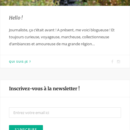
Hello !
Journaliste, ça c’était avant ! A présent, me voici blogueuse ! Et
toujours curieuse, voyageuse, marcheuse, collectionneuse
d’ambiances et amoureuse de ma grande région…
F
I
QUI SUIS-JE ?
a
n
c
s
e
t
Inscrivez-vous à la newsletter !
b
a
o
g
o
r
k
a
m