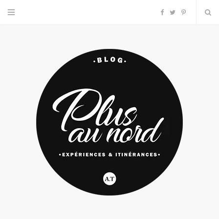
F
T
P
a
w
i
c
i
n
e
t
t
b
t
e
o
e
r
o
r
e
k
s
t