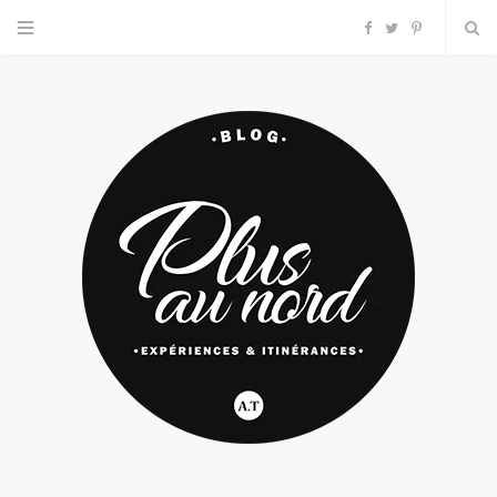
F
T
P
a
w
i
c
i
n
e
t
t
b
t
e
o
e
r
o
r
e
k
s
t