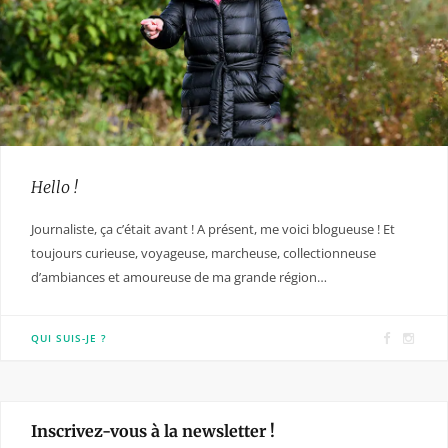
Hello !
Journaliste, ça c’était avant ! A présent, me voici blogueuse ! Et
toujours curieuse, voyageuse, marcheuse, collectionneuse
d’ambiances et amoureuse de ma grande région…
F
I
QUI SUIS-JE ?
a
n
c
s
e
t
Inscrivez-vous à la newsletter !
b
a