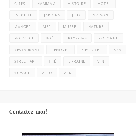
GÎTES
HAMMAM
HISTOIRE
HÔTEL
INSOLITE
JARDINS
JEUX
MAISON
MANGER
MER
MUSÉE
NATURE
NOUVEAU
NOËL
PAYS-BAS
POLOGNE
RESTAURANT
RÉNOVER
S'ÉCLATER
SPA
STREET ART
THÉ
UKRAINE
VIN
VOYAGE
VÉLO
ZEN
Contactez-moi !