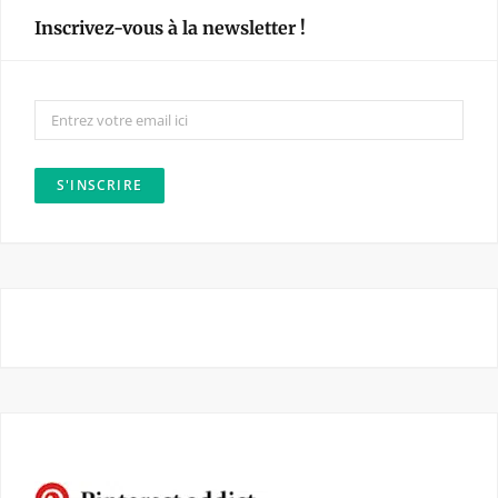
e
t
Inscrivez-vous à la newsletter !
b
a
o
g
o
r
k
a
m