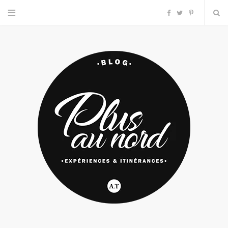
F
T
P
a
w
i
c
i
n
e
t
t
b
t
e
o
e
r
o
r
e
k
s
t