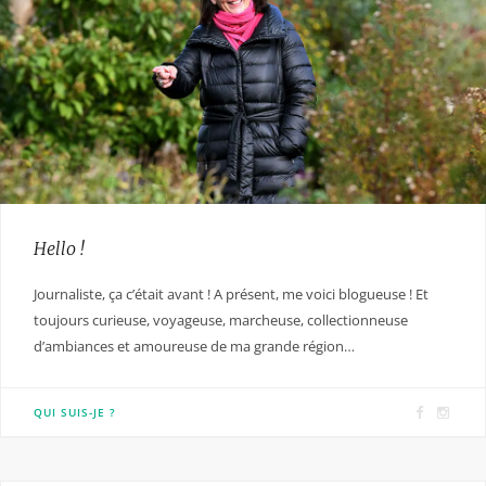
Hello !
Journaliste, ça c’était avant ! A présent, me voici blogueuse ! Et
toujours curieuse, voyageuse, marcheuse, collectionneuse
d’ambiances et amoureuse de ma grande région…
F
I
QUI SUIS-JE ?
a
n
c
s