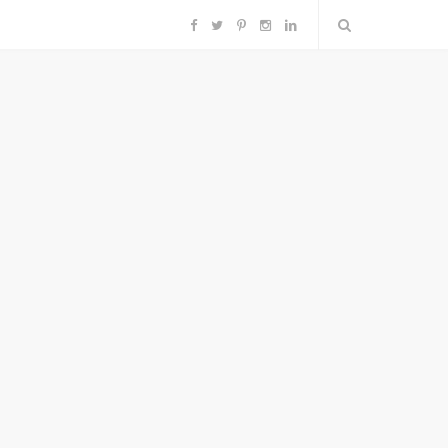
F
T
P
I
L
a
w
i
n
i
c
i
n
s
n
e
t
t
t
k
b
t
e
a
e
o
e
r
g
d
o
r
e
r
I
k
s
a
n
t
m