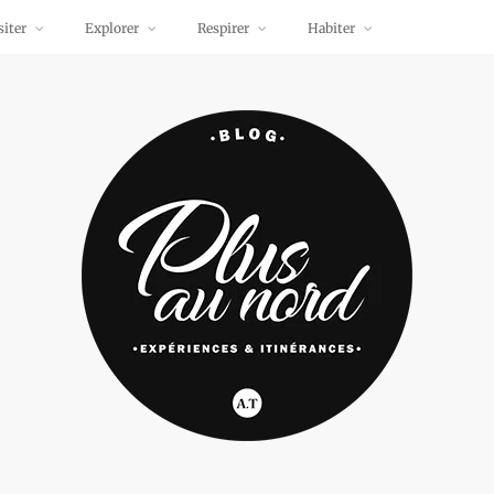
siter
Explorer
Respirer
Habiter