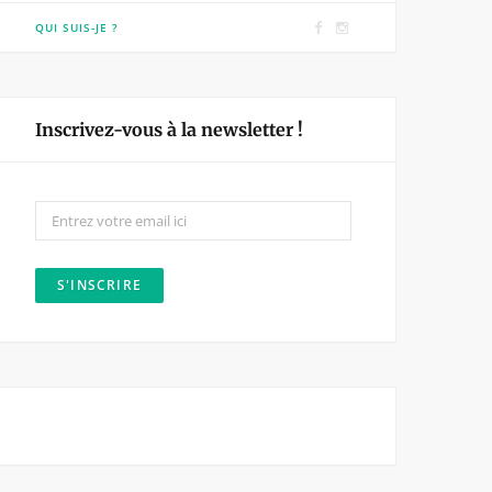
F
I
QUI SUIS-JE ?
a
n
c
s
e
t
Inscrivez-vous à la newsletter !
b
a
o
g
o
r
k
a
m