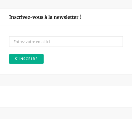
c
s
e
t
Inscrivez-vous à la newsletter !
b
a
o
g
o
r
k
a
m