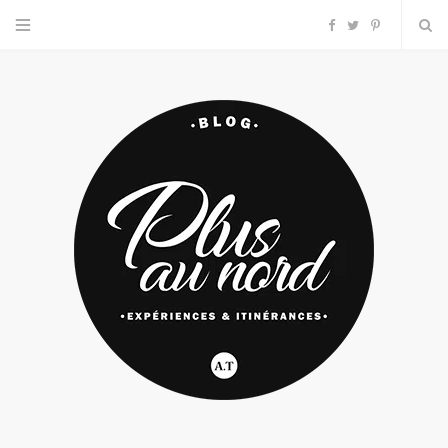
F
T
P
a
w
i
c
i
n
e
t
t
b
t
e
o
e
r
o
r
e
k
s
t