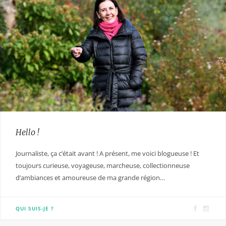
Hello !
Journaliste, ça c’était avant ! A présent, me voici blogueuse ! Et
toujours curieuse, voyageuse, marcheuse, collectionneuse
d’ambiances et amoureuse de ma grande région…
F
I
QUI SUIS-JE ?
a
n