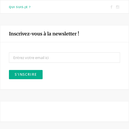
F
I
QUI SUIS-JE ?
a
n
c
s
e
t
Inscrivez-vous à la newsletter !
b
a
o
g
o
r
k
a
m