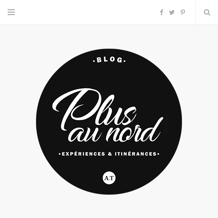
F
T
P
a
w
i
c
i
n
e
t
t
b
t
e
o
e
r
o
r
e
k
s
t