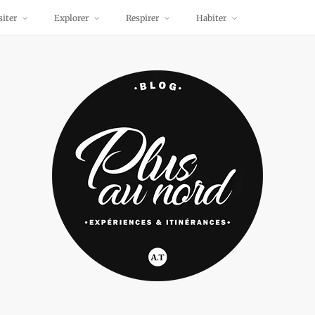
siter
Explorer
Respirer
Habiter