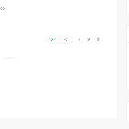
eco
0