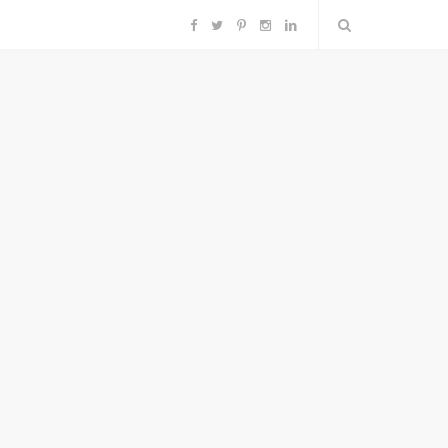
F
T
P
I
L
a
w
i
n
i
c
i
n
s
n
e
t
t
t
k
b
t
e
a
e
o
e
r
g
d
o
r
e
r
I
k
s
a
n
t
m