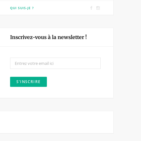
F
I
QUI SUIS-JE ?
a
n
c
s
e
t
Inscrivez-vous à la newsletter !
b
a
o
g
o
r
k
a
m