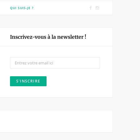
F
I
QUI SUIS-JE ?
a
n
c
s
e
t
Inscrivez-vous à la newsletter !
b
a
o
g
o
r
k
a
m