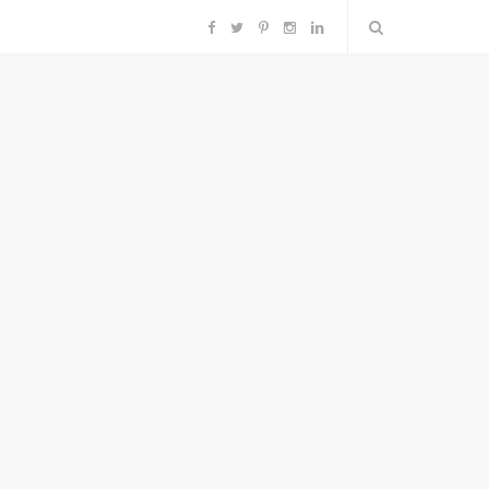
F
T
P
I
L
a
w
i
n
i
c
i
n
s
n
e
t
t
t
k
b
t
e
a
e
o
e
r
g
d
o
r
e
r
I
k
s
a
n
t
m