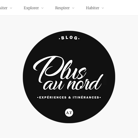
siter
Explorer
Respirer
Habiter