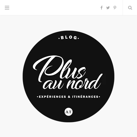
F
T
P
a
w
i
c
i
n
e
t
t
b
t
e
o
e
r
o
r
e
k
s
t