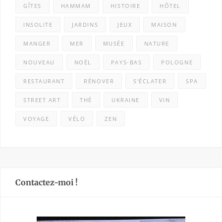
GÎTES
HAMMAM
HISTOIRE
HÔTEL
INSOLITE
JARDINS
JEUX
MAISON
MANGER
MER
MUSÉE
NATURE
NOUVEAU
NOËL
PAYS-BAS
POLOGNE
RESTAURANT
RÉNOVER
S'ÉCLATER
SPA
STREET ART
THÉ
UKRAINE
VIN
VOYAGE
VÉLO
ZEN
Contactez-moi !