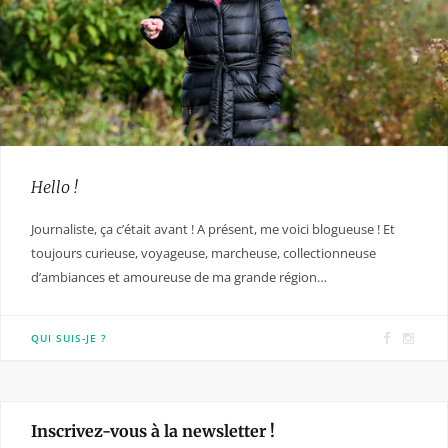
Hello !
Journaliste, ça c’était avant ! A présent, me voici blogueuse ! Et
toujours curieuse, voyageuse, marcheuse, collectionneuse
d’ambiances et amoureuse de ma grande région…
F
I
QUI SUIS-JE ?
a
n
c
s
e
t
Inscrivez-vous à la newsletter !
b
a