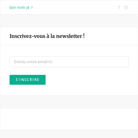
F
I
QUI SUIS-JE ?
a
n
c
s
e
t
Inscrivez-vous à la newsletter !
b
a
o
g
o
r
k
a
m