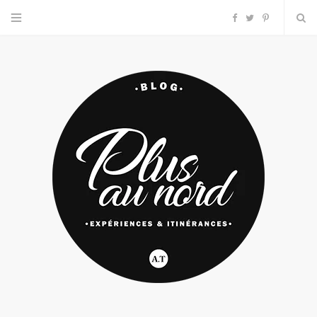
F
T
P
a
w
i
c
i
n
e
t
t
b
t
e
o
e
r
o
r
e
k
s
t