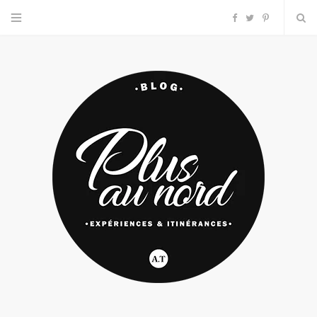
F
T
P
a
w
i
c
i
n
e
t
t
b
t
e
o
e
r
o
r
e
k
s
t