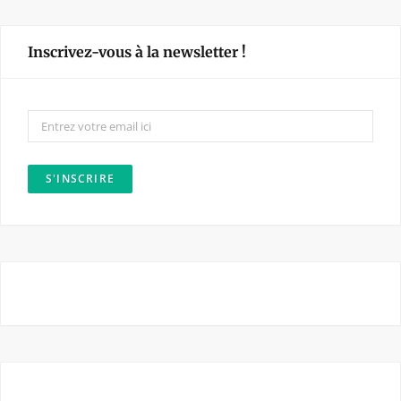
c
s
e
t
Inscrivez-vous à la newsletter !
b
a
o
g
o
r
k
a
m