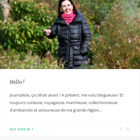
Hello !
Journaliste, ça c’était avant ! A présent, me voici blogueuse ! Et
toujours curieuse, voyageuse, marcheuse, collectionneuse
d’ambiances et amoureuse de ma grande région…
F
I
QUI SUIS-JE ?
a
n