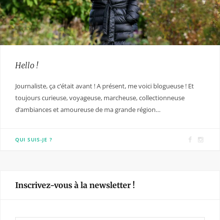
Hello !
Journaliste, ça c’était avant ! A présent, me voici blogueuse ! Et
toujours curieuse, voyageuse, marcheuse, collectionneuse
d’ambiances et amoureuse de ma grande région…
F
I
QUI SUIS-JE ?
a
n
c
s
e
t
Inscrivez-vous à la newsletter !
b
a
o
g
o
r