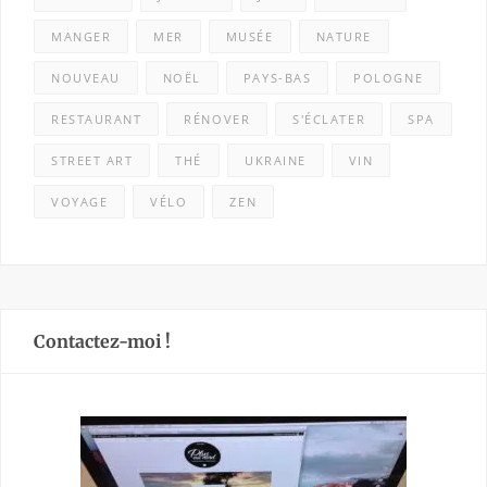
MANGER
MER
MUSÉE
NATURE
NOUVEAU
NOËL
PAYS-BAS
POLOGNE
RESTAURANT
RÉNOVER
S'ÉCLATER
SPA
STREET ART
THÉ
UKRAINE
VIN
VOYAGE
VÉLO
ZEN
Contactez-moi !