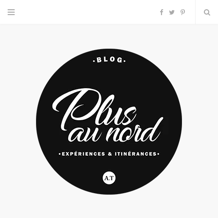
F
T
P
a
w
i
c
i
n
e
t
t
b
t
e
o
e
r
o
r
e
k
s
t