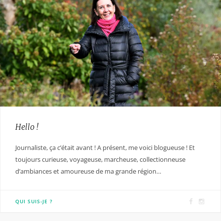
Hello !
Journaliste, ça c’était avant ! A présent, me voici blogueuse ! Et
toujours curieuse, voyageuse, marcheuse, collectionneuse
d’ambiances et amoureuse de ma grande région…
F
I
QUI SUIS-JE ?
a
n