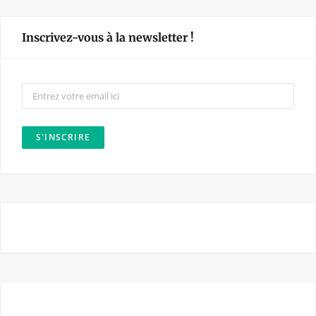
c
s
e
t
Inscrivez-vous à la newsletter !
b
a
o
g
o
r
k
a
m