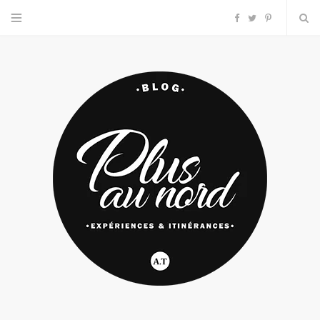
F
T
P
a
w
i
c
i
n
e
t
t
b
t
e
o
e
r
o
r
e
k
s
t