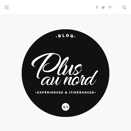
F
T
P
a
w
i
c
i
n
e
t
t
b
t
e
o
e
r
o
r
e
k
s
t