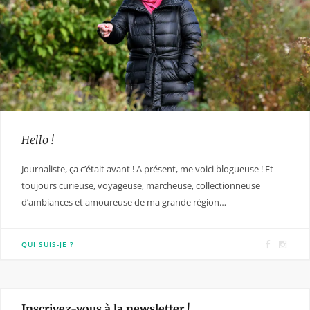
Hello !
Journaliste, ça c’était avant ! A présent, me voici blogueuse ! Et
toujours curieuse, voyageuse, marcheuse, collectionneuse
d’ambiances et amoureuse de ma grande région…
F
I
QUI SUIS-JE ?
a
n
c
s
e
t
Inscrivez-vous à la newsletter !