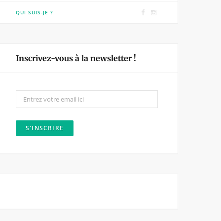
F
I
QUI SUIS-JE ?
a
n
c
s
e
t
Inscrivez-vous à la newsletter !
b
a
o
g
o
r
k
a
m