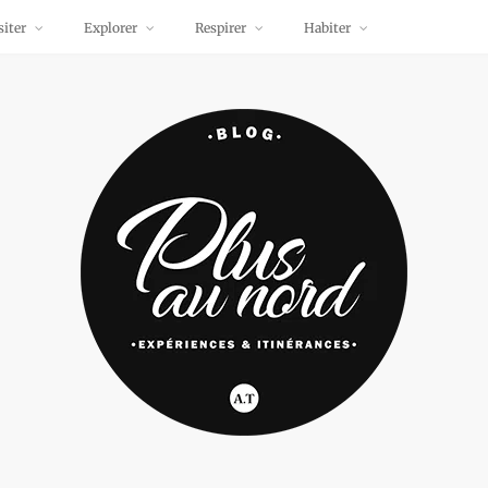
siter
Explorer
Respirer
Habiter