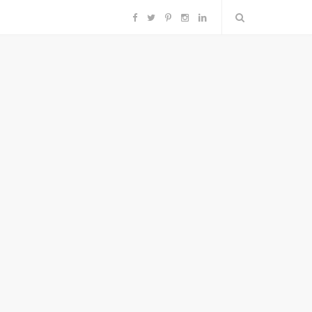
F
T
P
I
L
a
w
i
n
i
c
i
n
s
n
e
t
t
t
k
b
t
e
a
e
o
e
r
g
d
o
r
e
r
I
k
s
a
n
t
m