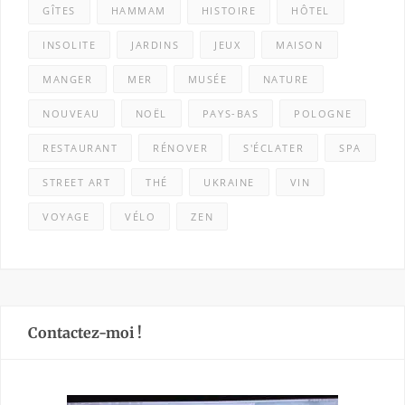
GÎTES
HAMMAM
HISTOIRE
HÔTEL
INSOLITE
JARDINS
JEUX
MAISON
MANGER
MER
MUSÉE
NATURE
NOUVEAU
NOËL
PAYS-BAS
POLOGNE
RESTAURANT
RÉNOVER
S'ÉCLATER
SPA
STREET ART
THÉ
UKRAINE
VIN
VOYAGE
VÉLO
ZEN
Contactez-moi !