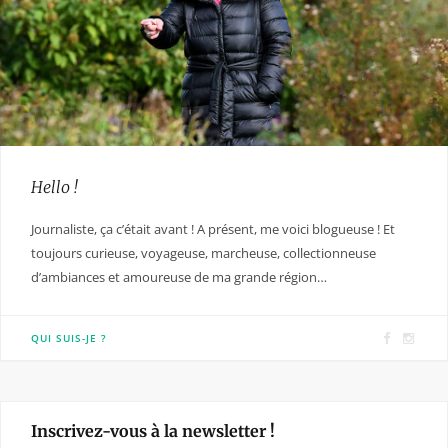
Hello !
Journaliste, ça c’était avant ! A présent, me voici blogueuse ! Et
toujours curieuse, voyageuse, marcheuse, collectionneuse
d’ambiances et amoureuse de ma grande région…
F
I
QUI SUIS-JE ?
a
n
c
s
e
t
Inscrivez-vous à la newsletter !
b
a