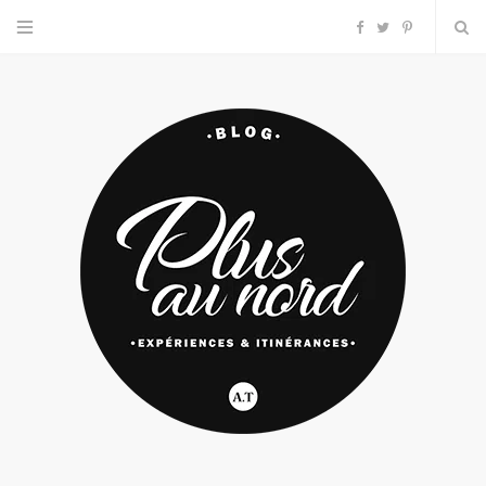
F
T
P
a
w
i
c
i
n
e
t
t
b
t
e
o
e
r
o
r
e
k
s
t