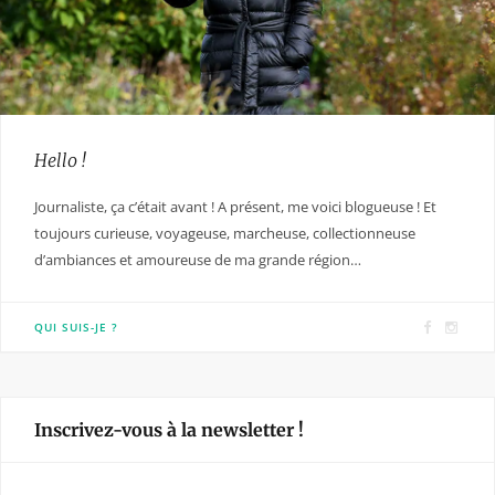
Hello !
Journaliste, ça c’était avant ! A présent, me voici blogueuse ! Et
toujours curieuse, voyageuse, marcheuse, collectionneuse
d’ambiances et amoureuse de ma grande région…
F
I
QUI SUIS-JE ?
a
n
c
s
e
t
Inscrivez-vous à la newsletter !
b
a
o
g