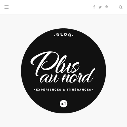
F
T
P
a
w
i
c
i
n
e
t
t
b
t
e
o
e
r
o
r
e
k
s
t