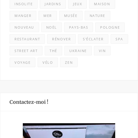
INSOLITE
JARDINS
JEUX
MAISON
MANGER
MER
MUSÉE
NATURE
NOUVEAU
NOËL
PAYS-BAS
POLOGNE
RESTAURANT
RÉNOVER
S'ÉCLATER
SPA
STREET ART
THÉ
UKRAINE
VIN
VOYAGE
VÉLO
ZEN
Contactez-moi !