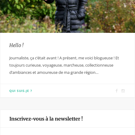
Hello !
Journaliste, ça c’était avant ! A présent, me voici blogueuse ! Et
toujours curieuse, voyageuse, marcheuse, collectionneuse
d’ambiances et amoureuse de ma grande région…
F
I
QUI SUIS-JE ?
a
n
c
s
e
t
Inscrivez-vous à la newsletter !
b
a
o
g