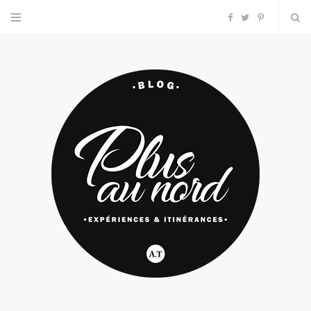
F
T
P
a
w
i
c
i
n
e
t
t
b
t
e
o
e
r
o
r
e
k
s
t